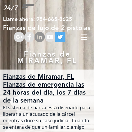
24/7
Llame ahora:
954-665-8625
Fianzas de lujo de 2 pistolas
Fianzas de
MIRAMAR, FL
Fianzas de Miramar, FL
Fianzas de emergencia las
24 horas del día, los 7 días
de la semana
El sistema de fianza está diseñado para
liberar a un acusado de la cárcel
mientras dure su caso judicial. Cuando
se entera de que un familiar o amigo