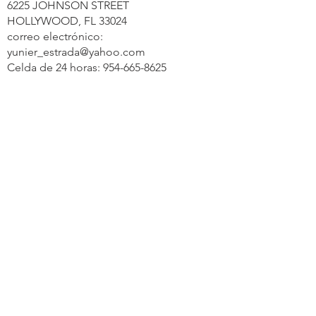
6225 JOHNSON STREET
HOLLYWOOD, FL 33024
correo electrónico:
yunier_estrada@yahoo.com
Celda de 24 horas:
954-665-8625
Oficina:
754-210-5994
Contáctenos hoy&gt;